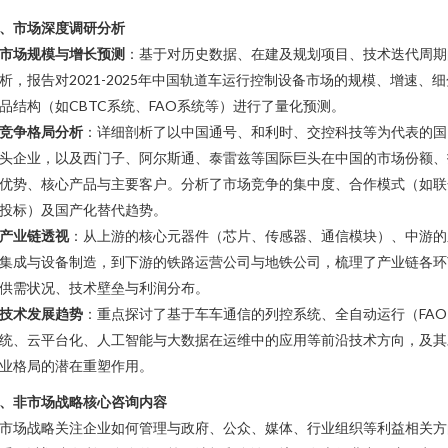
、市场深度调研分析
市场规模与增长预测
：基于对历史数据、在建及规划项目、技术迭代周期
析，报告对2021-2025年中国轨道车运行控制设备市场的规模、增速、细
品结构（如CBTC系统、FAO系统等）进行了量化预测。
竞争格局分析
：详细剖析了以中国通号、和利时、交控科技等为代表的国
头企业，以及西门子、阿尔斯通、泰雷兹等国际巨头在中国的市场份额、
优势、核心产品与主要客户。分析了市场竞争的集中度、合作模式（如联
投标）及国产化替代趋势。
产业链透视
：从上游的核心元器件（芯片、传感器、通信模块）、中游的
集成与设备制造，到下游的铁路运营公司与地铁公司，梳理了产业链各环
供需状况、技术壁垒与利润分布。
技术发展趋势
：重点探讨了基于车车通信的列控系统、全自动运行（FAO
统、云平台化、人工智能与大数据在运维中的应用等前沿技术方向，及其
业格局的潜在重塑作用。
、非市场战略核心咨询内容
市场战略关注企业如何管理与政府、公众、媒体、行业组织等利益相关方