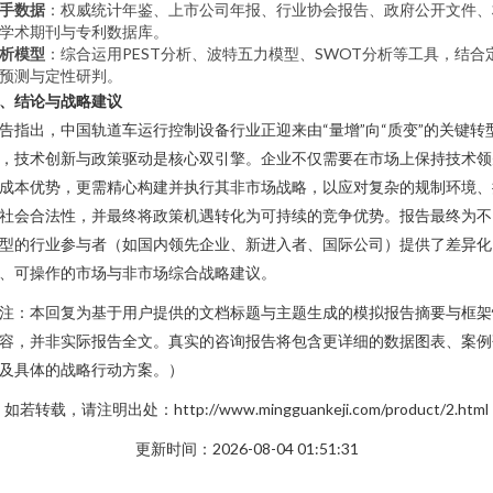
手数据
：权威统计年鉴、上市公司年报、行业协会报告、政府公开文件、
学术期刊与专利数据库。
析模型
：综合运用PEST分析、波特五力模型、SWOT分析等工具，结合
预测与定性研判。
、结论与战略建议
告指出，中国轨道车运行控制设备行业正迎来由“量增”向“质变”的关键转
，技术创新与政策驱动是核心双引擎。企业不仅需要在市场上保持技术领
成本优势，更需精心构建并执行其非市场战略，以应对复杂的规制环境、
社会合法性，并最终将政策机遇转化为可持续的竞争优势。报告最终为不
型的行业参与者（如国内领先企业、新进入者、国际公司）提供了差异化
、可操作的市场与非市场综合战略建议。
注：本回复为基于用户提供的文档标题与主题生成的模拟报告摘要与框架
容，并非实际报告全文。真实的咨询报告将包含更详细的数据图表、案例
及具体的战略行动方案。）
如若转载，请注明出处：http://www.mingguankeji.com/product/2.html
更新时间：2026-08-04 01:51:31