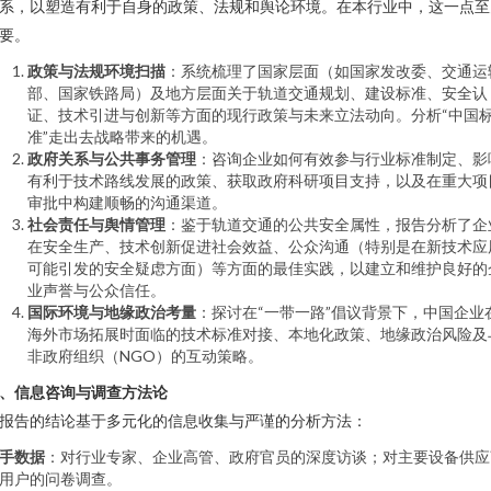
系，以塑造有利于自身的政策、法规和舆论环境。在本行业中，这一点至
要。
政策与法规环境扫描
：系统梳理了国家层面（如国家发改委、交通运
部、国家铁路局）及地方层面关于轨道交通规划、建设标准、安全认
证、技术引进与创新等方面的现行政策与未来立法动向。分析“中国
准”走出去战略带来的机遇。
政府关系与公共事务管理
：咨询企业如何有效参与行业标准制定、影
有利于技术路线发展的政策、获取政府科研项目支持，以及在重大项
审批中构建顺畅的沟通渠道。
社会责任与舆情管理
：鉴于轨道交通的公共安全属性，报告分析了企
在安全生产、技术创新促进社会效益、公众沟通（特别是在新技术应
可能引发的安全疑虑方面）等方面的最佳实践，以建立和维护良好的
业声誉与公众信任。
国际环境与地缘政治考量
：探讨在“一带一路”倡议背景下，中国企业
海外市场拓展时面临的技术标准对接、本地化政策、地缘政治风险及
非政府组织（NGO）的互动策略。
、信息咨询与调查方法论
报告的结论基于多元化的信息收集与严谨的分析方法：
手数据
：对行业专家、企业高管、政府官员的深度访谈；对主要设备供应
用户的问卷调查。