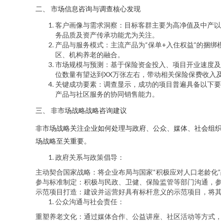
二、 市场信息咨询与调查核心发现
客户画像与需求洞察：目标客群主要为高净值及中产以
务品质及资产传承功能尤为关注。
产品与服务模式：主流产品为“保单+入住权益”的捆绑
区、机构养老的融合。
市场规模与预测：基于保险资金投入、项目开业速度及入
位数量有望达到XX万张左右，带动相关保险保费收入
关键成功要素：调查显示，成功的项目普遍具备以下要
产品与社区服务的协同销售能力。
三、 非市场战略战略咨询建议
非市场战略关注企业如何处理与政府、公众、媒体、社会组
场战略至关重要。
政府关系与政策倡导：
主动契合国家战略：将企业布局与国家“积极应对人口老龄化
参与标准制定：积极与民政、卫健、保险监管等部门沟通，
示范项目打造：建设并运营好具有标杆意义的示范项目，将
公众沟通与社会责任：
重塑养老文化：通过媒体合作、公益讲座、社区活动等方式，