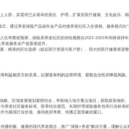
上人群，其需求已从基本的居住、护理，扩展至医疗健康、文化娱乐、精
模式，通过养老保险产品或年金产品对接养老社区入住资格。服务模式向“
住率爬坡预测，保险系养老社区的供给规模在2021-2025年间将保持年
及养老服务业产值显著提升。
素：精准的区位选择（贴近医疗资源与客户群）、强大的医疗健康资源整
织等利益相关方的关系，以塑造有利的运营环境、获取合法性并降低风险
”战略、区域发展规划紧密结合，争取纳入地方重点项目，获取政策倾斜。
参与养老社区服务标准、医养结合规范、长期护理保险服务包等行业标准
其作为展现行业价值、接待政府考察、传播正面形象的窗口。
传播积极、健康的现代养老观念，推广“保险+养老”解决方案，缓解公众