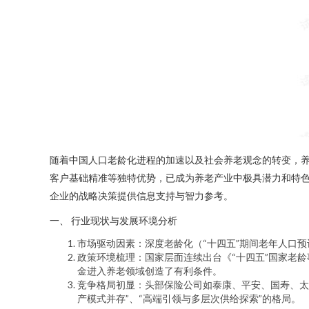
随着中国人口老龄化进程的加速以及社会养老观念的转变，养
客户基础精准等独特优势，已成为养老产业中极具潜力和特色
企业的战略决策提供信息支持与智力参考。
一、 行业现状与发展环境分析
市场驱动因素：深度老龄化（“十四五”期间老年人口
政策环境梳理：国家层面连续出台《“十四五”国家老
金进入养老领域创造了有利条件。
竞争格局初显：头部保险公司如泰康、平安、国寿、太
产模式并存”、“高端引领与多层次供给探索”的格局。